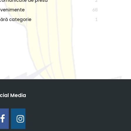
Comunicate de presă
2
Evenimente
68
Fără categorie
1
cial Media