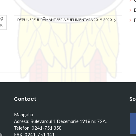
ZĂ
DEPUNERE JURĂMÂNT SERIA SUPLIMENTARA 2019-2020
20
Contact
So
Mangalia
Adresa: Bulevardul 1 Decembrie 1918 nr. 72A.
Telefon: 0241-751 358
le
FAX: 0241-751 341