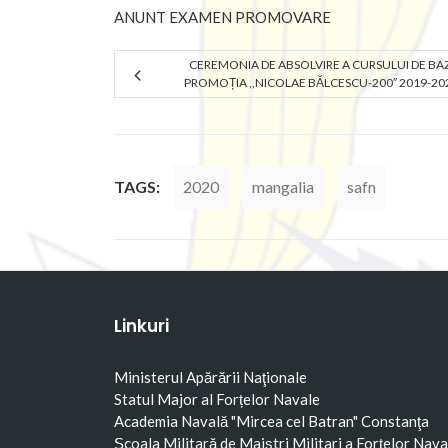
ANUNT EXAMEN PROMOVARE
CEREMONIA DE ABSOLVIRE A CURSULUI DE BA
PROMOȚIA ,,NICOLAE BĂLCESCU-200″ 2019-20
TAGS:
2020
mangalia
safn
Linkuri
Ministerul Apărării Naţionale
Statul Major al Forțelor Navale
Academia Navală "Mircea cel Batran" Constanţa
Școala Militară de Maiștri Militari a Forțelor Nava