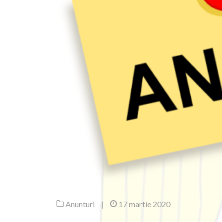
Anunturi
|
17 martie 2020