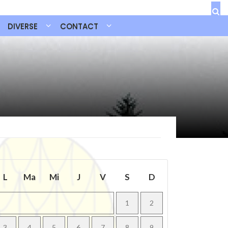
DIVERSE
CONTACT
L
Ma
Mi
J
V
S
D
1
2
3
4
5
6
7
8
9