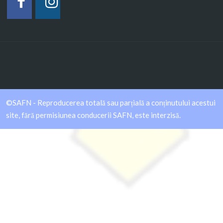
©SAFN - Reproducerea totală sau parțială a conținutului acestui
site, fără permisiunea conducerii SAFN, este interzisă.