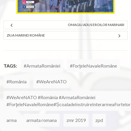
OMAGIU ADUS EROILOR MARINARI
ZIUA MARINEI ROMÂNE
TAGS:
#ArmataRomâniei
#ForţeleNavaleRomâne
#România
#WeAreNATO
#WeAreNATO #România #ArmataRomâniei
#ForţeleNavaleRomâne#ȘcoaladeInstruireInterarmeaFortelo
arma
armata romana
zmr 2019
zpd