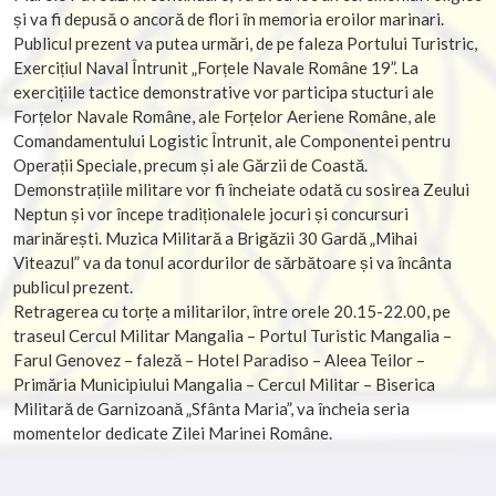
și va fi depusă o ancoră de flori în memoria eroilor marinari.
Publicul prezent va putea urmări, de pe faleza Portului Turistric,
Exercițiul Naval Întrunit „Forțele Navale Române 19”. La
exercițiile tactice demonstrative vor participa stucturi ale
Forțelor Navale Române, ale Forțelor Aeriene Române, ale
Comandamentului Logistic Întrunit, ale Componentei pentru
Operații Speciale, precum și ale Gărzii de Coastă.
Demonstrațiile militare vor fi încheiate odată cu sosirea Zeului
Neptun și vor începe tradiționalele jocuri și concursuri
marinărești. Muzica Militară a Brigăzii 30 Gardă „Mihai
Viteazul” va da tonul acordurilor de sărbătoare și va încânta
publicul prezent.
Retragerea cu torțe a militarilor, între orele 20.15-22.00, pe
traseul Cercul Militar Mangalia – Portul Turistic Mangalia –
Farul Genovez – faleză – Hotel Paradiso – Aleea Teilor –
Primăria Municipiului Mangalia – Cercul Militar – Biserica
Militară de Garnizoană „Sfânta Maria”, va încheia seria
momentelor dedicate Zilei Marinei Române.