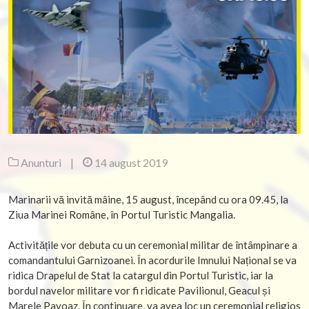
Anunturi
|
14 august 2019
Marinarii vă invită mâine, 15 august, începând cu ora 09.45, la
Ziua Marinei Române, în Portul Turistic Mangalia.
Activitățile vor debuta cu un ceremonial militar de întâmpinare a
comandantului Garnizoanei. În acordurile Imnului Național se va
ridica Drapelul de Stat la catargul din Portul Turistic, iar la
bordul navelor militare vor fi ridicate Pavilionul, Geacul și
Marele Pavoaz. În continua
re, va avea loc un ceremonial religios